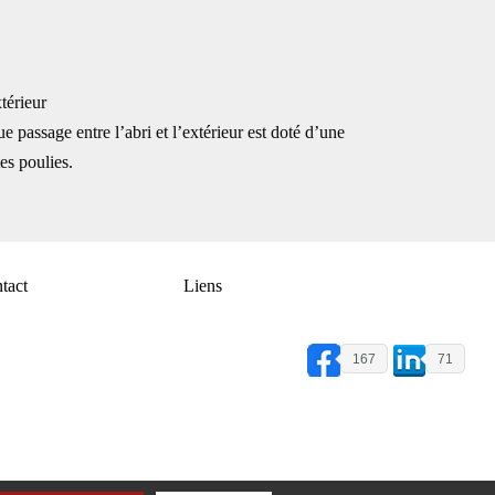
térieur
e passage entre l’abri et l’extérieur est doté d’une
es poulies.
tact
Liens
167
71