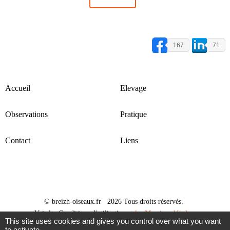
167
71
Accueil
Elevage
Observations
Pratique
Contact
Liens
© breizh-oiseaux.fr 2026 Tous droits réservés.
Voir les Conditions d'utilisation
et les Mentions légales
This site uses cookies and gives you control over what you want
Design par
FreeHTML5.co
to activate