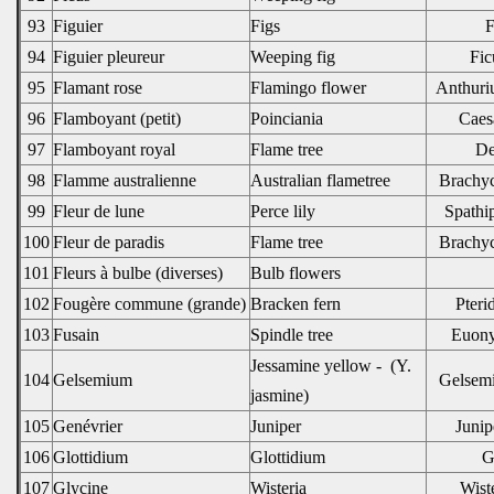
93
Figuier
Figs
F
94
Figuier pleureur
Weeping fig
Fic
95
Flamant rose
Flamingo flower
Anthuri
96
Flamboyant (petit)
Poinciania
Caesa
97
Flamboyant royal
Flame tree
De
98
Flamme australienne
Australian flametree
Brachyc
99
Fleur de lune
Perce lily
Spathi
100
Fleur de paradis
Flame tree
Brachyc
101
Fleurs à bulbe (diverses)
Bulb flowers
102
Fougère commune (grande)
Bracken fern
Pteri
103
Fusain
Spindle tree
Euony
Jessamine yellow -
(Y.
104
Gelsemium
Gelsem
jasmine)
105
Genévrier
Juniper
Juni
106
Glottidium
Glottidium
G
107
Glycine
Wisteria
Wist