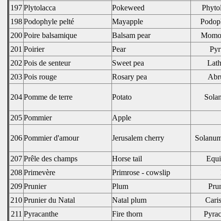
197
Plytolacca
Pokeweed
Phyto
198
Podophyle pelté
Mayapple
Podop
200
Poire balsamique
Balsam pear
Momor
201
Poirier
Pear
Pyr
202
Pois de senteur
Sweet pea
Lath
203
Pois rouge
Rosary pea
Abru
204
Pomme de terre
Potato
Sola
205
Pommier
Apple
206
Pommier d'amour
Jerusalem cherry
Solanum
207
Prêle des champs
Horse tail
Equi
208
Primevère
Primrose - cowslip
209
Prunier
Plum
Pru
210
Prunier du Natal
Natal plum
Cari
211
Pyracanthe
Fire thorn
Pyrac