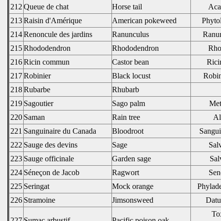
212
Queue de chat
Horse tail
Aca
213
Raisin d'Amérique
American pokeweed
Phyto
214
Renoncule des jardins
Ranunculus
Ranun
215
Rhododendron
Rhododendron
Rho
216
Ricin commun
Castor bean
Rici
217
Robinier
Black locust
Robin
218
Rubarbe
Rhubarb
219
Sagoutier
Sago palm
Met
220
Saman
Rain tree
Al
221
Sanguinaire du Canada
Bloodroot
Sangui
222
Sauge des devins
Sage
Sal
223
Sauge officinale
Garden sage
Salv
224
Séneçon de Jacob
Ragwort
Sen
225
Seringat
Mock orange
Phylade
226
Stramoine
Jimsonsweed
Datu
To
227
Sumac arbustif
Pacific poison oak