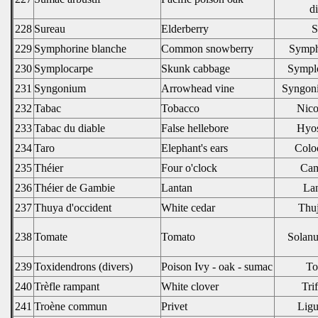
d
228
Sureau
Elderberry
S
229
Symphorine blanche
Common snowberry
Symph
230
Symplocarpe
Skunk cabbage
Symplo
231
Syngonium
Arrowhead vine
Syngon
232
Tabac
Tobacco
Nico
233
Tabac du diable
False hellebore
Hyos
234
Taro
Elephant's ears
Coloc
235
Théier
Four o'clock
Cam
236
Théier de Gambie
Lantan
La
237
Thuya d'occident
White cedar
Thuj
238
Tomate
Tomato
Solan
239
Toxidendrons (divers)
Poison Ivy - oak - sumac
To
240
Trèfle rampant
White clover
Tri
241
Troène commun
Privet
Ligu