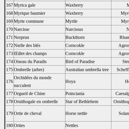
167
Myrica gale
Waxberry
M
168
Myrique baumier
Waxberry
Myri
169
Myrte commune
Myrtle
Myr
170
Narcisse
Narcissus
N
171
Nerprun
Buckthorn
Rham
172
Nielle des blés
Corncokle
Agros
173
Œillet des champs
Corncokle
Agros
174
Oiseau du Paradis
Bird of Paradise
Stre
175
Ombrelle (arbre)
Australian umbrella tree
Scheff
Orchidées du monde
176
Hoya
Ho
succulent
177
Orgueil de Chine
Poinciania
Caesalp
178
Ornithogale en ombrelle
Star of Bethlehem
Ornitho
179
Ortie de cheval
Horse nettle
Solan
180
Orties
Nettles