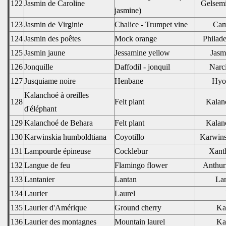
122
Jasmin de Caroline
Gelsem
jasmine)
123
Jasmin de Virginie
Chalice - Trumpet vine
Cam
124
Jasmin des poêtes
Mock orange
Philade
125
Jasmin jaune
Jessamine yellow
Jasm
126
Jonquille
Daffodil - jonquil
Narci
127
Jusquiame noire
Henbane
Hyo
Kalanchoé à oreilles
128
Felt plant
Kalan
d'éléphant
129
Kalanchoé de Behara
Felt plant
Kalan
130
Karwinskia humboldtiana
Coyotillo
Karwins
131
Lampourde épineuse
Cocklebur
Xant
132
Langue de feu
Flamingo flower
Anthur
133
Lantanier
Lantan
La
134
Laurier
Laurel
135
Laurier d'Amérique
Ground cherry
Kal
136
Laurier des montagnes
Mountain laurel
Kal