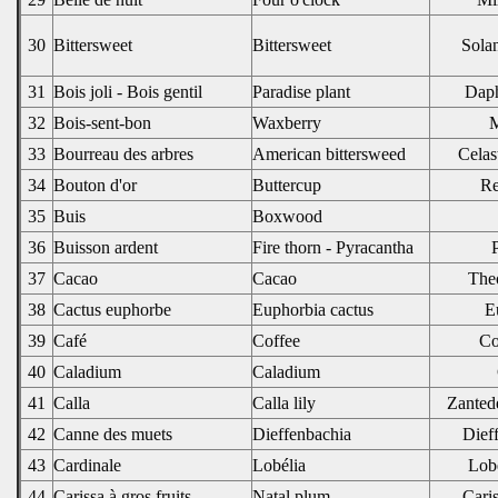
30
Bittersweet
Bittersweet
Sola
31
Bois joli - Bois gentil
Paradise plant
Dap
32
Bois-sent-bon
Waxberry
M
33
Bourreau des arbres
American bittersweed
Celas
34
Bouton d'or
Buttercup
Re
35
Buis
Boxwood
36
Buisson ardent
Fire thorn - Pyracantha
37
Cacao
Cacao
The
38
Cactus euphorbe
Euphorbia cactus
E
39
Café
Coffee
Co
40
Caladium
Caladium
41
Calla
Calla lily
Zantede
42
Canne des muets
Dieffenbachia
Dieff
43
Cardinale
Lobélia
Lobe
44
Carissa à gros fruits
Natal plum
Cari