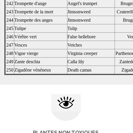
242
Trompette d'ange
Angel's trumpet
Brugm
243
Trompette de la mort
Jimsonweed
Craterel
244
Trompette des anges
Jimsonweed
Brug
245
Tulipe
Tulip
246
Vérêtre vert
False hellebore
Ver
247
Vesces
Vetches
248
Vigne vierge
Virginia creeper
Parthenoc
249
Zante deschia
Calla lily
Zantede
250
Zigadène vénéneux
Death camas
Zigad
PLANTES NON TOXIQUES