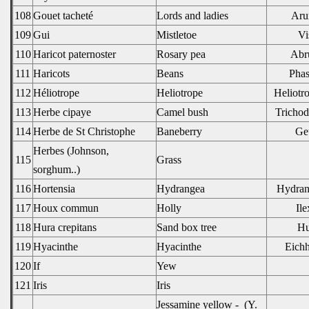
108
Gouet tacheté
Lords and ladies
Aru
109
Gui
Mistletoe
Vi
110
Haricot paternoster
Rosary pea
Abru
111
Haricots
Beans
Phas
112
Héliotrope
Heliotrope
Heliotr
113
Herbe cipaye
Camel bush
Tricho
114
Herbe de St Christophe
Baneberry
Ge
Herbes (Johnson,
115
Grass
sorghum..)
116
Hortensia
Hydrangea
Hydran
117
Houx commun
Holly
Il
118
Hura crepitans
Sand box tree
Hu
119
Hyacinthe
Hyacinthe
Eichh
120
If
Yew
121
Iris
Iris
Jessamine yellow -
(Y.