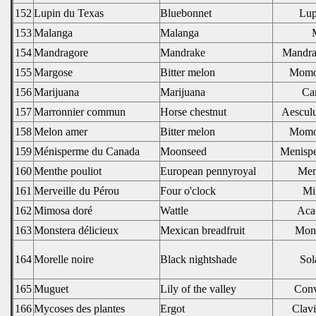
152
Lupin du Texas
Bluebonnet
Lup
153
Malanga
Malanga
M
154
Mandragore
Mandrake
Mandra
155
Margose
Bitter melon
Momor
156
Marijuana
Marijuana
Can
157
Marronnier commun
Horse chestnut
Aescul
158
Melon amer
Bitter melon
Momor
159
Ménisperme du Canada
Moonseed
Menisp
160
Menthe pouliot
European pennyroyal
Men
161
Merveille du Pérou
Four o'clock
Mir
162
Mimosa doré
Wattle
Aca
163
Monstera délicieux
Mexican breadfruit
Mons
164
Morelle noire
Black nightshade
Sol
165
Muguet
Lily of the valley
Conv
166
Mycoses des plantes
Ergot
Clav