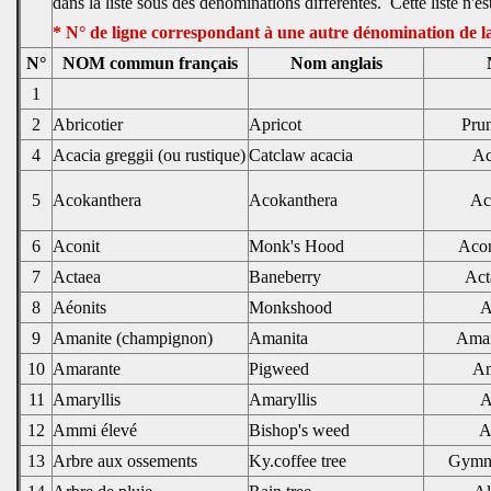
dans la liste sous des dénominations différentes. Cette liste n'es
* N° de ligne correspondant à une autre dénomination de l
N°
NOM commun français
Nom anglais
1
2
Abricotier
Apricot
Pru
4
Acacia greggii (ou rustique)
Catclaw acacia
Ac
5
Acokanthera
Acokanthera
Aco
6
Aconit
Monk's Hood
Acon
7
Actaea
Baneberry
Act
8
Aéonits
Monkshood
A
9
Amanite (champignon)
Amanita
Aman
10
Amarante
Pigweed
Am
11
Amaryllis
Amaryllis
A
12
Ammi élevé
Bishop's weed
A
13
Arbre aux ossements
Ky.coffee tree
Gymno