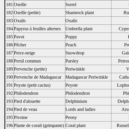
181
Oseille
Sorrel
182
Oseille (petite)
Shamrock plant
Ru
183
Oxalis
Oxalis
184
Papyrus à feuilles alternes
Umbrella plant
Cyper
185
Pavot
Poppy
186
Pêcher
Peach
Pr
187
Perce-neige
Snowdrop
Gal
188
Persil commun
Parsley
Petro
189
Pervenche (petite)
Periwinkle
V
190
Pervenche de Madagascar
Madagascar Periwinkle
Catha
191
Peyote (petit cactus)
Peyote
Lophop
192
Philodendron
Philodendron
Phi
193
Pied d'alouette
Delphinium
Delph
194
Pied de veau
Lords and ladies
Aru
195
Pivoine
Peony
196
Plante de corail (grimpante)
Coral plant
Russel