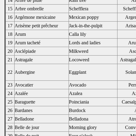
14
Arbre de pluie
Rain tree
Al
15
Arbre ombrelle
Schefflera
Scheff
16
Argémone mexicaine
Mexican poppy
Arge
17
Arisème petit prêcheur
Jack-in-the-pulpit
Arisa
18
Arum
Calla lily
19
Arum tacheté
Lords and ladies
Aru
20
Asclépiade
Milkweed
Asc
21
Astragale
Locoweed
Astraga
22
Aubergine
Eggplant
Sola
23
Avocatier
Avocado
Per
24
Azalée
Azalea
Az
25
Baraguette
Poinciania
Caesalp
26
Bardanes
Burdock
27
Belladone
Belladona
Atr
28
Belle de jour
Morning glory
Convo
29
Belle de nuit
Four o'clock
Mir