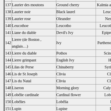
137
Laurier des moutons
Ground cherry
Kalmia a
138
Laurier noir
Black laurel
Leuc
139
Laurier rose
Oleander
Ner
140
Leucothoe
Leucotho
Leucot
141
Liane du diable
Devil's Ivy
Epip
Lierre (de Boston ,
142
Ivy
Partheno
anglais…)
143
Lierre du diable
Pothos
Scin
144
Lierre grimpant
English Ivy
H
145
Lilas de Perse
Chinaberry
Syri
146
Lis de St Joseph
Clivia
Cl
147
Lis du Natal
Clivia
Cl
148
Liseron
Morning glory
Calys
149
Lobélie cardinale
Cardinal flower
Lobe
150
Lobélies
Lobélia
151
Lupin
Lupine