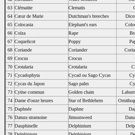
63
Clématite
Clematis
C
64
Cœur de Marie
Dutchman's breeches
Dicen
65
Colocasia
Elephant's ears
Coloc
66
Colza
Rape
Br
67
Coquelicot
Poppy
Pa
68
Coriande
Coriander
Cori
69
Crocus
Crocus
70
Crotalaria
Crotalaria
Cr
71
Cycadophyta
Cycad ou Sago Cycas
Cy
72
Cycas du Japon
Sago palm
Cy
73
Cytise commun
Golden chain
Laburn
74
Dame d'onze heures
Star of Bethlehem
Ornitho
75
Daphnée
Daphne
Da
76
Datura stramoine
Jimsonweed
Datu
77
Dauphinelle
Delphinium
Delp
78
Delphinium
Delphinium
De