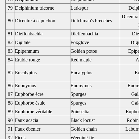
79
Delphinium tricorne
Larkspur
Delph
Dicentra
80
Dicentre à capuchon
Dutchman's breeches
81
Dieffenbachia
Dieffenbachia
Die
82
Digitale
Foxglove
Digi
83
Epipemnum
Golden potos
Epip
84
Erable rouge
Red maple
A
85
Eucalyptus
Eucalyptus
Eu
86
Euonymus
Euonymus
Euony
87
Euphorbe êcre
Spurges
Gal
88
Euphorbe ésule
Spurges
Gal
89
Euphorbe véritable
Poinsettia
Euphor
90
Faux acacia
Black locust
Robin
91
Faux ébénier
Golden chain
Laburn
92
Ficus
Weeping fig