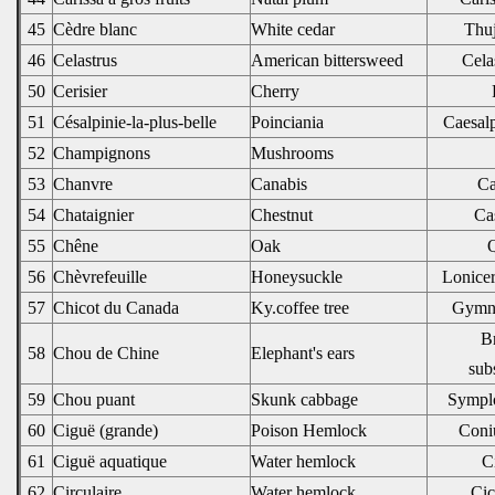
45
Cèdre blanc
White cedar
Thuj
46
Celastrus
American bittersweed
Cela
50
Cerisier
Cherry
51
Césalpinie-la-plus-belle
Poinciania
Caesalp
52
Champignons
Mushrooms
53
Chanvre
Canabis
Ca
54
Chataignier
Chestnut
Cas
55
Chêne
Oak
Q
56
Chèvrefeuille
Honeysuckle
Lonice
57
Chicot du Canada
Ky.coffee tree
Gymno
Br
58
Chou de Chine
Elephant's ears
sub
59
Chou puant
Skunk cabbage
Symplo
60
Ciguë (grande)
Poison Hemlock
Coni
61
Ciguë aquatique
Water hemlock
C
62
Circulaire
Water hemlock
Cic