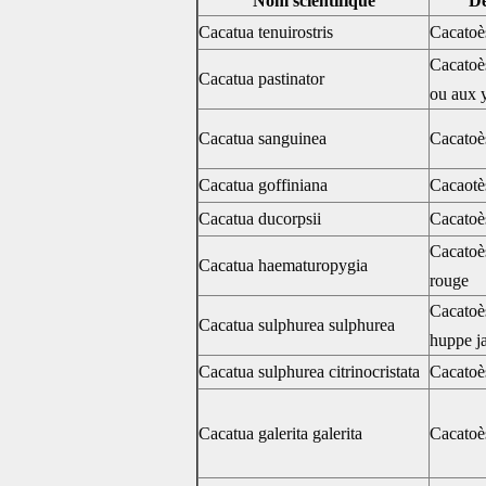
Nom scientifique
Dé
Cacatua tenuirostris
Cacatoès
Cacatoès
Cacatua pastinator
ou aux 
Cacatua sanguinea
Cacatoès
Cacatua goffiniana
Cacaotè
Cacatua ducorpsii
Cacatoè
Cacatoès
Cacatua haematuropygia
rouge
Cacatoès
Cacatua sulphurea sulphurea
huppe j
Cacatua sulphurea citrinocristata
Cacatoè
Cacatua galerita galerita
Cacatoè