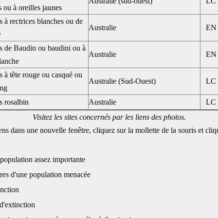
Australie (sud-ouest)
LC
 ou à oreilles jaunes
 à rectrices blanches ou de
Australie
EN
y
s de Baudin ou baudini ou à
Australie
EN
lanche
 à tête rouge ou casqué ou
Australie (Sud-Ouest)
LC
ang
s rosalbin
Australie
LC
Visitez les sites concernés par les liens des photos.
ens dans une nouvelle fenêtre, cliquez sur la mollette de la souris et cliqu
population assez importante
tères d'une population menacée
inction
d'extinction