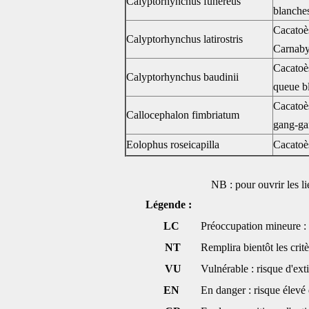
Calyptorhynchus funereus
blanches
Cacatoès
Calyptorhynchus latirostris
Carnab
Cacatoè
Calyptorhynchus baudinii
queue b
Cacatoès
Callocephalon fimbriatum
gang-g
Eolophus roseicapilla
Cacatoè
NB : pour ouvrir les li
Légende :
LC
Préoccupation mineure : 
NT
Remplira bientôt les cri
VU
Vulnérable : risque d'ext
EN
En danger : risque élevé 