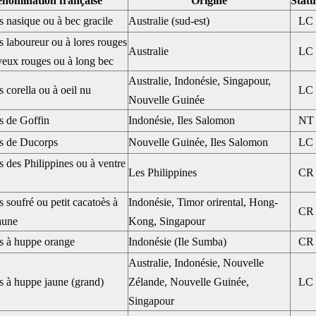
nomination française
Origine
Statu
 nasique ou à bec gracile
Australie (sud-est)
LC
 laboureur ou à lores rouges
Australie
LC
yeux rouges ou à long bec
Australie, Indonésie, Singapour,
 corella ou à oeil nu
LC
Nouvelle Guinée
s de Goffin
Indonésie, Iles Salomon
NT
s de Ducorps
Nouvelle Guinée, Iles Salomon
LC
 des Philippines ou à ventre
Les Philippines
CR
 soufré ou petit cacatoès à
Indonésie, Timor orirental, Hong-
CR
aune
Kong, Singapour
s à huppe orange
Indonésie (Ile Sumba)
CR
Australie, Indonésie, Nouvelle
s à huppe jaune (grand)
Zélande, Nouvelle Guinée,
LC
Singapour