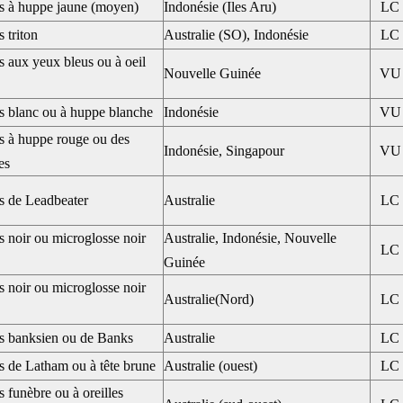
s à huppe jaune (moyen)
Indonésie (Iles Aru)
LC
 triton
Australie (SO), Indonésie
LC
 aux yeux bleus ou à oeil
Nouvelle Guinée
VU
s blanc ou à huppe blanche
Indonésie
VU
s à huppe rouge ou des
Indonésie, Singapour
VU
es
s de Leadbeater
Australie
LC
 noir ou microglosse noir
Australie, Indonésie, Nouvelle
LC
Guinée
 noir ou microglosse noir
Australie(Nord)
LC
s banksien ou de Banks
Australie
LC
s de Latham ou à tête brune
Australie (ouest)
LC
 funèbre ou à oreilles