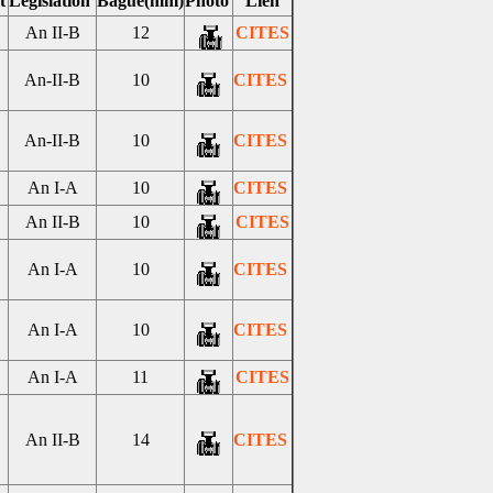
t
Législation
Bague(mm)
Photo
Lien
An II-B
12
CITES
An-II-B
10
CITES
An-II-B
10
CITES
An I-A
10
CITES
An II-B
10
CITES
An I-A
10
CITES
An I-A
10
CITES
An I-A
11
CITES
An II-B
14
CITES