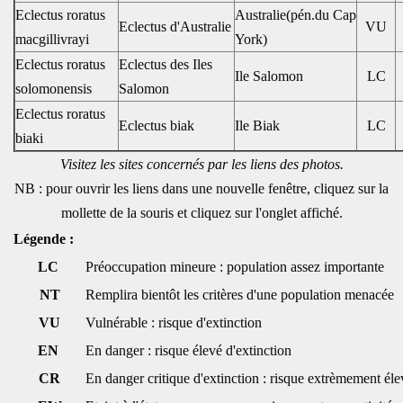
Eclectus roratus
Australie(pén.du Cap
Eclectus d'Australie
VU
macgillivrayi
York)
Eclectus roratus
Eclectus des Iles
Ile Salomon
LC
solomonensis
Salomon
Eclectus roratus
Eclectus biak
Ile Biak
LC
biaki
Visitez les sites concernés par les liens des photos.
NB : pour ouvrir les liens dans une nouvelle fenêtre, cliquez sur la
mollette de la souris et cliquez sur l'onglet affiché.
Légende :
LC
Préoccupation mineure : population assez importante
NT
Remplira bientôt les critères d'une population menacée
VU
Vulnérable : risque d'extinction
EN
En danger : risque élevé d'extinction
CR
En danger critique d'extinction : risque extrèmement éle