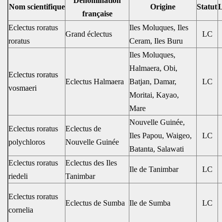
Dénomination
Nom scientifique
Origine
Statut
L
française
Eclectus roratus
Iles Moluques, Iles
Grand éclectus
LC
roratus
Ceram, Iles Buru
Iles Moluques,
Halmaera, Obi,
Eclectus roratus
Eclectus Halmaera
Batjan, Damar,
LC
vosmaeri
Moritai, Kayao,
Mare
Nouvelle Guinée,
Eclectus roratus
Eclectus de
Iles Papou, Waigeo,
LC
polychloros
Nouvelle Guinée
Batanta, Salawati
Eclectus roratus
Eclectus des Iles
Ile de Tanimbar
LC
riedeli
Tanimbar
Eclectus roratus
Eclectus de Sumba
Ile de Sumba
LC
cornelia